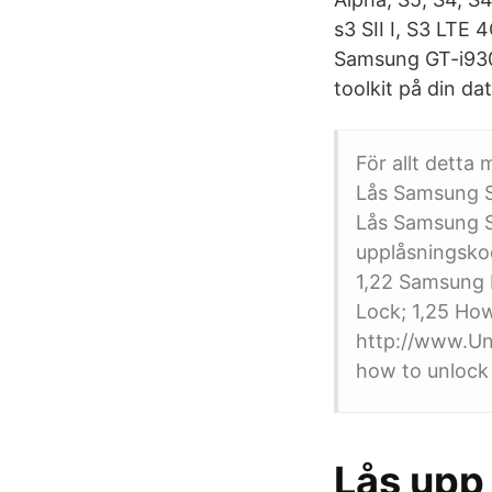
s3 SII I, S3 LTE 
Samsung GT-i9305
toolkit på din da
För allt detta
Lås Samsung S3
Lås Samsung S
upplåsningskod
1,22 Samsung 
Lock; 1,25 Ho
http://www.Unl
how to unlock
Lås upp 