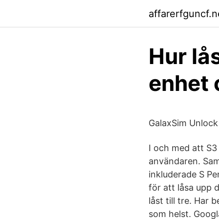
affarerfguncf.n
Hur lå
enhet 
GalaxSim Unlock
I och med att S3 
användaren. Sam
inkluderade S Pe
för att låsa upp
låst till tre. Har
som helst. Googl