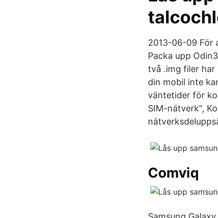
talcochl
2013-06-09 För a
Packa upp Odin3-z
två .img filer h
din mobil inte k
väntetider för k
SIM-nätverk", Kon
nätverksdeluppsä
Comviq
Samsung Galaxy 