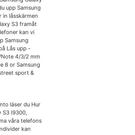
r du upp Samsung
er in låsskärmen
alaxy S3 framåt
lefoner kan vi
upp Samsung
på Lås upp -
S3/Note 4/3/2 mm
one 8 or Samsung
street sport &
nto läser du Hur
 S3 I9300,
ma våra telefons
ndivider kan