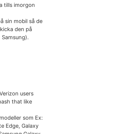
a tills imorgon
 sin mobil så de
 skicka den på
a Samsung).
Verizon users
ash that like
modeller som Ex:
ote Edge, Galaxy
, Samsung Galaxy