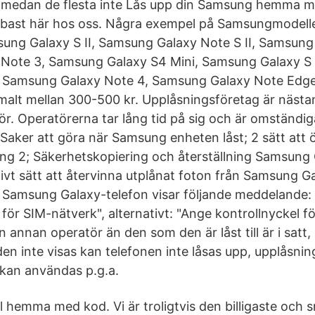
a, medan de flesta inte Lås upp din Samsung hemma 
abbast här hos oss. Några exempel på Samsungmodell
msung Galaxy S II, Samsung Galaxy Note S II, Samsung
Note 3, Samsung Galaxy S4 Mini, Samsung Galaxy S I
 Samsung Galaxy Note 4, Samsung Galaxy Note Edge, 
alt mellan 300-500 kr. Upplåsningsföretag är nästan a
tör. Operatörerna tar lång tid på sig och är omständ
aker att göra när Samsung enheten låst; 2 sätt att ö
g 2; Säkerhetskopiering och återställning Samsung 
tivt sätt att återvinna utplånat foton från Samsung G
in Samsung Galaxy-telefon visar följande meddelande:
ör SIM-nätverk", alternativt: "Ange kontrollnyckel fö
n annan operatör än den som den är låst till är i satt
n inte visas kan telefonen inte låsas upp, upplåsni
 kan användas p.g.a.
l hemma med kod. Vi är troligtvis den billigaste och 