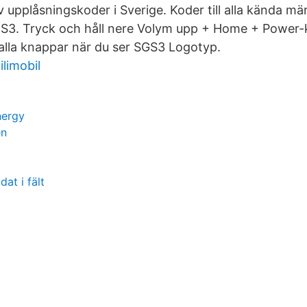
v upplåsningskoder i Sverige. Koder till alla kända m
S3. Tryck och håll nere Volym upp + Home + Power
 alla knappar när du ser SGS3 Logotyp.
limobil
nergy
en
at i fält