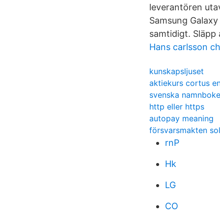
leverantören uta
Samsung Galaxy 
samtidigt. Släpp
Hans carlsson chi
kunskapsljuset
aktiekurs cortus e
svenska namnbok
http eller https
autopay meaning
försvarsmakten sold
rnP
Hk
LG
CO