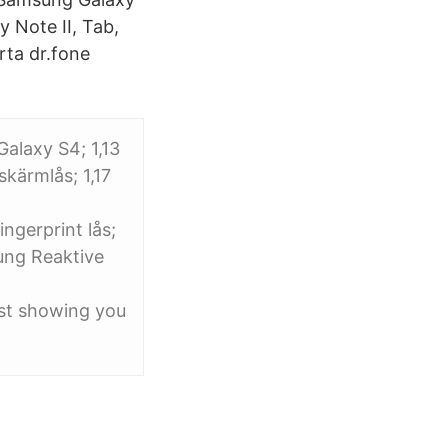
y Note II, Tab,
rta dr.fone
Galaxy S4; 1,13
kärmlås; 1,17
ngerprint lås;
ung Reaktive
ust showing you