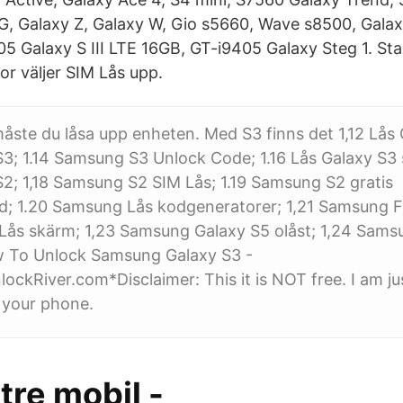
4G, Galaxy Z, Galaxy W, Gio s5660, Wave s8500, Galax
 Galaxy S III LTE 16GB, GT-i9405 Galaxy Steg 1. Sta
tor väljer SIM Lås upp.
 måste du låsa upp enheten. Med S3 finns det 1,12 Lås 
; 1.14 Samsung S3 Unlock Code; 1.16 Lås Galaxy S3 s
2; 1,18 Samsung S2 SIM Lås; 1.19 Samsung S2 gratis
; 1.20 Samsung Lås kodgeneratorer; 1,21 Samsung Fi
Lås skärm; 1,23 Samsung Galaxy S5 olåst; 1,24 Sams
w To Unlock Samsung Galaxy S3 -
ockRiver.com*Disclaimer: This it is NOT free. I am j
 your phone.
tre mobil -