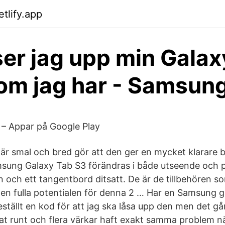
etlify.app
ser jag upp min Galax
om jag har - Samsun
 – Appar på Google Play
är smal och bred gör att den ger en mycket klarare bi
sung Galaxy Tab S3 förändras i både utseende och p
n och ett tangentbord ditsatt. De är de tillbehören 
 den fulla potentialen för denna 2 … Har en Samsung 
 beställt en kod för att jag ska låsa upp den men det går i
at runt och flera värkar haft exakt samma problem n