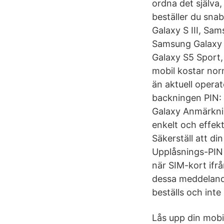
ordna det själv
beställer du sn
Galaxy S III, Sa
Samsung Galaxy 
Galaxy S5 Sport,
mobil kostar norm
än aktuell opera
backningen PIN: S
Galaxy Anmärknin
enkelt och effek
Säkerställ att d
Upplåsnings-PIN f
när SIM-kort ifrå
dessa meddelande
beställs och inte
Lås upp din mobi