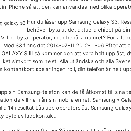
din iPhone så att den kan användas med olika operat
Hur du låser upp Samsung Galaxy S3. Res
behöver byta ut det aktuella chipet på d
Vill du byta operatör, men behålla numret? För allt d
. Med S3 finns det 2014-07-11 2012-11-06 Efter att d
ALAXY S III så kommer den att vara helt upplåst, 
lket simkort som helst. Alla utländska och alla Svens
ontantkort spelar ingen roll, din telefon är helt upp
 upp sin Samsung-telefon kan de få åtkomst till sina t
rmation de vill ha från sin mobila enhet. Samsung » Gal
r alla 14 resultat Lås upp operatörslåst Samsung Galaxy
y byte av laddkontakt.
åsa upp Samsung Galaxy S5 genom att ta några enkl