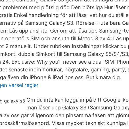
r problemet med plötslig död Den plötsliga Hur låse
gratis Enkel handledning för att låsa vet hur du ställ
ernativ på Samsung Galaxy S3. Rörelse - luta bara G
 den; Lås upp ansikte Genom att låsa upp Samsung-te
 operatörs SIM och ansluta till Metod 3 av 4: Lås 
 2 manuellt. Under rubriken Inställningar klickar du 
 simkort. dubbla Simkort till Samsung Galaxy S5/S4/
å 24. Exclusive: Why you'll never see a dual-SIM iPh
 det senaste inom hörlurar, högtalare, gaming, party, 
aga även din iPhone & iPad hos oss. Butik nära dig.
en varsel regler
Om du inte kan logga in på ditt Google-ko
man låser upp Galaxy S3 (Samsung Galaxy
a av oss går vi igenom den pinsamma fasen att glöm
nordsskärmslösenord. Vissa mycket tekniskt kunniga i