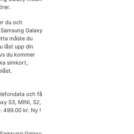
örer.
er du och
in Samsung Galaxy
etta måste du
u låst upp din
dvs du kommer
ka simkort,
låst.
elefondata och få
axy S3, MINI, S2,
. 499.00 kr. Ny !
a Samsung Galaxy