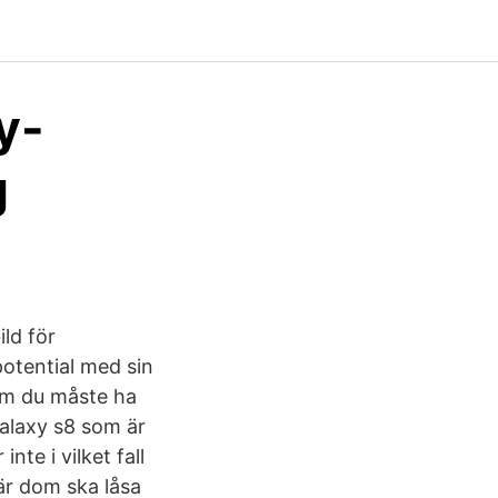
y-
g
ld för
otential med sin
som du måste ha
galaxy s8 som är
nte i vilket fall
är dom ska låsa