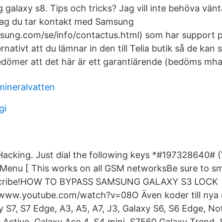
galaxy s8. Tips och tricks? Jag vill inte behöva vänt
ag du tar kontakt med Samsung
ung.com/se/info/contactus.html) som har support på
ternativt att du lämnar in den till Telia butik så de kan
edömer att det här är ett garantiärende (bedöms mh
 mineralvatten
gi
acking. Just dial the following keys *#197328640# (
Menu [ This works on all GSM networksBe sure to sm
scribe!HOW TO BYPASS SAMSUNG GALAXY S3 LOCK
www.youtube.com/watch?v=08O Även koder till nya 
y S7, S7 Edge, A3, A5, A7, J3, Galaxy S6, S6 Edge, N
4 Active, Galaxy Ace 4, S4 mini, S7560 Galaxy Trend