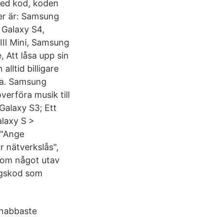
med kod, koden
er är: Samsung
 Galaxy S4,
II Mini, Samsung
Att låsa upp sin
lltid billigare
iga. Samsung
verföra musik till
Galaxy S3; Ett
alaxy S >
 "Ange
r nätverkslås",
, om något utav
ngskod som
snabbaste