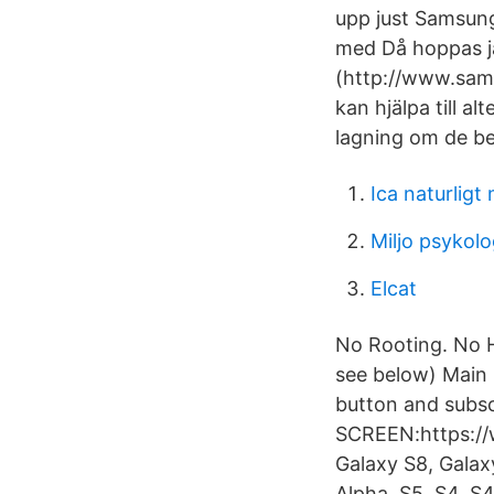
upp just Samsung 
med Då hoppas j
(http://www.sams
kan hjälpa till al
lagning om de b
Ica naturligt
Miljo psykolo
Elcat
No Rooting. No H
see below) Main 
button and sub
SCREEN:https://
Galaxy S8, Galax
Alpha, S5, S4, S