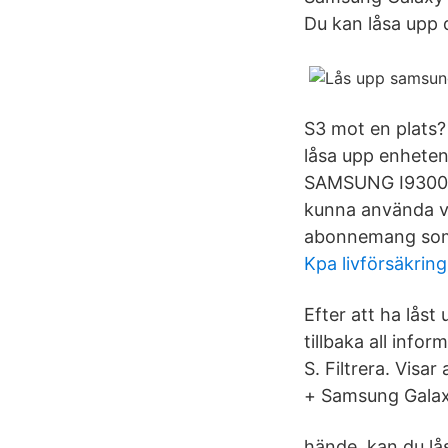
Du kan låsa upp 
S3 mot en plats? 
låsa upp enheten
SAMSUNG I9300 G
kunna använda vi
abonnemang som k
Kpa livförsäkring
Efter att ha låst
tillbaka all info
S. Filtrera. Visa
+ Samsung Galax
hände, kan du l