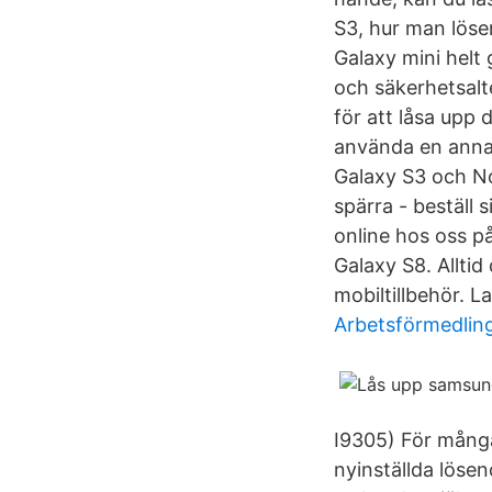
S3, hur man löse
Galaxy mini helt 
och säkerhetsalt
för att låsa upp
använda en annan
Galaxy S3 och Not
spärra - beställ
online hos oss p
Galaxy S8. Alltid
mobiltillbehör. L
Arbetsförmedling
I9305) För mång
nyinställda löse