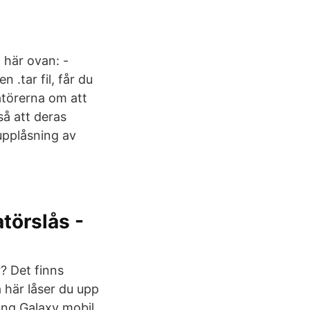
 här ovan: -
 .tar fil, får du
atörerna om att
så att deras
upplåsning av
-
törslås -
r? Det finns
 här låser du upp
ng Galaxy mobil.