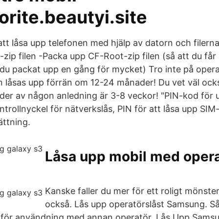
orite.beautyi.site
tt låsa upp telefonen med hjälp av datorn och filerna
ip filen -Packa upp CF-Root-zip filen (så att du får en
ar du packat upp en gång för mycket) Tro inte på oper
an låsas upp förrän om 12-24 månader! Du vet väl ock
oder av någon anledning är 3-8 veckor! "PIN-kod för 
trollnyckel för nätverkslås, PIN för att låsa upp SIM
ttning.
Låsa upp mobil med opera
Kanske faller du mer för ett roligt mönste
också. Lås upp operatörslåst Samsung. Så
för användning med annan operatör, Lås Upp Samsu