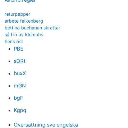
returpapper
arbete falkenberg
bettina buchanan skrattar
så frö av klematis
flens ost
PBE
sQRt
buxX
mGN
bgF
Kgpq
Översättning sve engelska